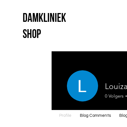
Damkliniek
shop
Louiz
0
Volgers
Profile
Blog Comments
Blog