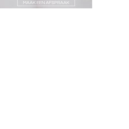
MAAK EEN AFSPRAAK
Blijf op de hoogte
Mail mij
Shipping & Returns
Paying Methods
Shop