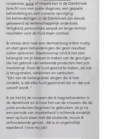
couperose,
acne
of rimpels kan in de Damkliniek
terecht voor een juiste diagnose, een gepaste
behandeling en een correcte opvolging.
De behandelingen in de Damkliniek zijn steeds
gebaseerd op wetenschappelijk onderzoek.
Veiligheid, persoonlijke aanpak en lange-termijn
resultaten voor de huid staan centraal.
Ik verwijs door naar een dermatoloog indien nodig
en start geen behandelingen die geen resultaat
zullen opleveren. Daarbovenop vind ik het zeer
belangrijk om je bewust te maken van de gevolgen
die het gebruik van verkeerde producten met zich
meebrengt. Door de huid gezond te maken, zal ook
jij terug stralen, vanbinnen en vanbuiten.
“Eén van de belangrijkste dingen die ik heb
ontdekt, is dat elke huid gezond wil zijn en dat ook
vanzelf wordt. “
Ik zie het bij de vrouwen die ik mag behandelen in
de damkliniek en ik hoor het van de vrouwen die de
juiste producten beginnen te gebruiken: als je na
een periode van onzekerheid ‘s ochtends eindelijk
weer op kunt staan met dat stralende, mooie &
zelfverzekerde gevoel.. dat is zo ongelooflijk
waardevol. I love my job!