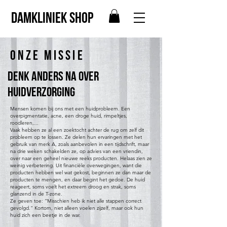
Damkliniek shop
ONZE MISSIE
Denk anders na over
huidverzorging
Mensen komen bij ons met een huidprobleem. Een
overpigmentatie, acne, een droge huid, rimpeltjes,
roodleren,...
Vaak hebben ze al een zoektocht achter de rug om zelf dit
probleem op te lossen. Ze delen hun ervaringen met het
gebruik van merk A, zoals aanbevolen in een tijdschrift, maar
na drie weken schakelden ze, op advies van een vriendin,
over naar een geheel nieuwe reeks producten. Helaas zien ze
weinig verbetering. Uit financiële overwegingen, want die
producten hebben wel wat gekost, beginnen ze dan maar de
producten te mengen, en daar begint het gedoe. De huid
reageert, soms voelt het extreem droog en strak, soms
glanzend in de T-zone.
Ze geven toe: "Misschien heb ik niet alle stappen correct
gevolgd." Kortom, niet alleen voelen zijzelf, maar ook hun
huid zich een beetje in de war.