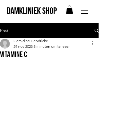
Damkliniek shop
Post
Geraldine Hendrickx
29 nov 2023
3 minuten om te lezen
Vitamine C