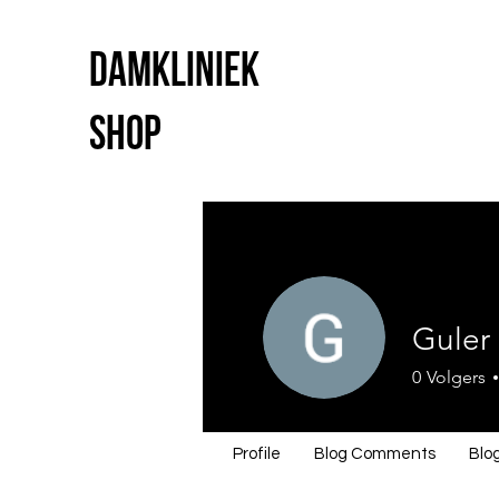
Damkliniek
shop
Guler
0
Volgers
Profile
Blog Comments
Blog