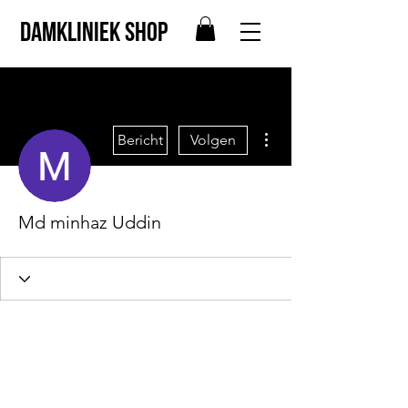
Damkliniek shop
Meer acties
Bericht
Volgen
Md minhaz Uddin