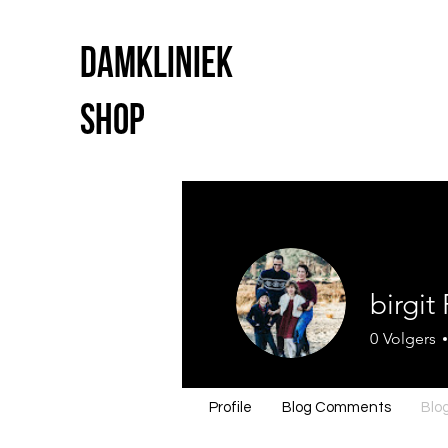
Damkliniek
shop
birgit
0
Volgers
Profile
Blog Comments
Blog